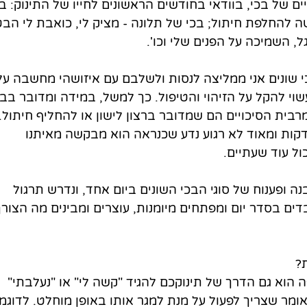
 של בכי, בוודאי בחודשים הראשונים לחייו של התינוק: בכ
 להחלפת חיתול; בכי של תלונה - מציק לי, כואבת לי הבטן
, השמיכה על הפנים שלי וכו'.
כי שונים אני ממליצה לנסות ולשלבם עם איזושהי מחשבה על
שוי להקל על הזיהוי והטיפול. כך למשל, במידה ומדובר בבכ
בית הסיכויים הם שמדובר ברצון לישון או להחליף חיתול. 
ידה והוא קם מהשינה לאחר 40 דקות ומאוד לא רגוע נדע שכנראה הוא מבקשה מאיתנו 
ול עוד שעתיים. 
ה ופענוח של סוגי הבכי השונים ביום אחד, ונדרש תרגול 
בדים בסדר יום ומפתחים מיומנות, עוצרים ומבינים מה הצורך
?
 הוא גם הדרך של תינוקכם להגיד "קשה לי" או "נעלבתי" 
אומר שצריך לפעול על מנת למגר אותו באופן מוחלט. לדוגמא