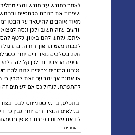
לאחר כחודש עד חודש וחצי מהלידה
שיפתח את חגורת הכתפיים ובהמשך י
מאוד אוהבים להישאר על הבטן זמן 
יודעים שזה חשוב ולכן ננסה למצו
איתם. נלחש להם באוזן, נלטף להם 
לבכות מעט ונהפוך חזרה. בתרגול ה
זאת בשלבים מאוחרים יותר כשמלמ
השפה הראשונית ולכן קל להם להשת
ואנחנו ההורים צריכים לתת להם מענ
או אתגר אך יחד עם זאת להבין כי 
להתפתח, לגדול גם אם לעיתים זה מ
ובתכלס, ברגע שנתייחס לבכי בצורה ה
ובגילאים המאוחרים יותר נבין כי זו
לנו את עצמנו ונפחית באופן משמעו
מאמרים