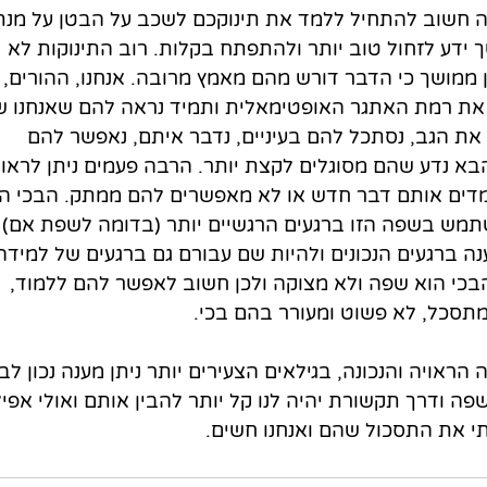
 חשוב להתחיל ללמד את תינוקכם לשכב על הבטן על מנת
דע לזחול טוב יותר ולהתפתח בקלות. רוב התינוקות לא 
ממושך כי הדבר דורש מהם מאמץ מרובה. אנחנו, ההורים, 
א את רמת האתגר האופטימאלית ותמיד נראה להם שאנחנו ש
את הגב, נסתכל להם בעיניים, נדבר איתם, נאפשר להם 
בא נדע שהם מסוגלים לקצת יותר. הרבה פעמים ניתן לראות
דים אותם דבר חדש או לא מאפשרים להם ממתק. הבכי הו
מש בשפה הזו ברגעים הרגשיים יותר (בדומה לשפת אם) 
ה ברגעים הנכונים ולהיות שם עבורם גם ברגעים של למידה
הבכי הוא שפה ולא מצוקה ולכן חשוב לאפשר להם ללמוד, 
תסכל, לא פשוט ומעורר בהם בכי. 
ראויה והנכונה, בגילאים הצעירים יותר ניתן מענה נכון לבכ
 שפה ודרך תקשורת יהיה לנו קל יותר להבין אותם ואולי אפיל
תי את התסכול שהם ואנחנו חשים.