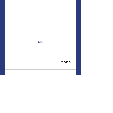
תגובות
הורות בזמן קורונה
כתיבת תגובה...