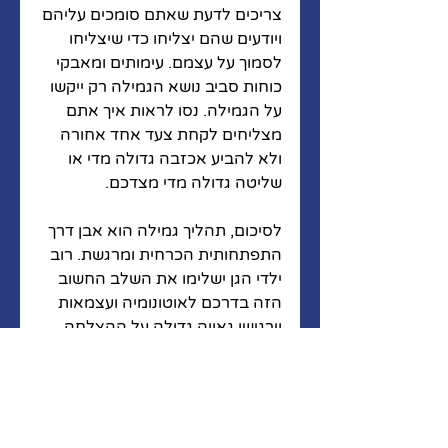
צריכים לדעת שאתם סומכים עליהם 
ויודעים שהם יצליחו כדי שיצליחו 
לסמוך על עצמם. עימותים ומאבקי 
כוחות סביב נושא הגמילה רק ייקשו 
על הגמילה. נסו לראות איך אתם 
מצליחים לקחת צעד אחד אחורה 
ולא להביע אכזבה גדולה מדי או 
שליטה גדולה מדי מצדכם. 
לסיכום, תהליך גמילה הוא אבן דרך 
התפתחותית הכרחית ומרגשת. רוב 
ילדי הגן ישלימו את השלב החשוב 
הזה בדרכם לאוטונומיה ועצמאות 
וירגישו גאווה גדולה על ההצלחה 
שלהם. 
זכרו כי יחד עם ההתרגשות לעיתים 
הדרך יכולה להיות מאתגרת. הגיעו 
מוכנים לגמילה, חשבו יחד על כל 
הדברים שיוכלו להקשות עליהם 