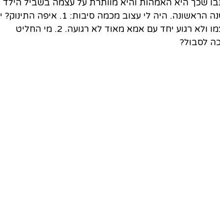
ו שכך היא האמהות והיא מוותרת על עצמה בשביל הילד 
שלה וכך הדברים צריכים להיות בשנה הראשונה. היה לי עצוב מכמה סיבות: 1. איפה 
פה תינוק שלא ישן, לא מוצא את עצמו ולא רגוע יחד עם אמא מאוד לא רגועה. 2. מי החליט 
ה לסבול? 